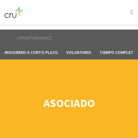
AFRICA
ASIA
EUROPE
LATIN
AMERICA / CARIBBEAN
NORTH AMERICA
OCEANIA
OPORTUNIDADES
MISIONERO A CORTO PLAZO
VOLUNTARIO
TIEMPO COMPLETO
ASOCIADO