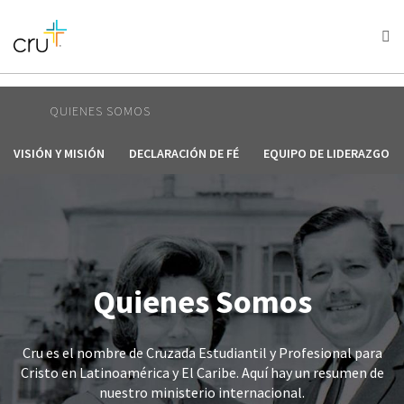
AFRICA
ASIA
EUROPE
LATIN
AMERICA / CARIBBEAN
NORTH AMERICA
OCEANIA
QUIENES SOMOS
VISIÓN Y MISIÓN
DECLARACIÓN DE FÉ
EQUIPO DE LIDERAZGO
Quienes Somos
Cru es el nombre de Cruzada Estudiantil y Profesional para
Cristo en Latinoamérica y El Caribe. Aquí hay un resumen de
nuestro ministerio internacional.