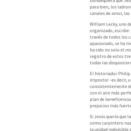
Dondequiera que Jesú
para bien, los ladron
canales de amor, las 
William Lecky, uno d
organizado, escribe:
través de todos los 
apasionado, se ha m
ha sido no solo el mo
registro de estos tr
todas las disquisicio
El historiador Philip
impostor -es decir,
consistentemente des
con el aire más perf
plan de beneficencia,
prejuicios más fuerte
Si Jesús quería que l
como carpintero naz
la unidad indivisible