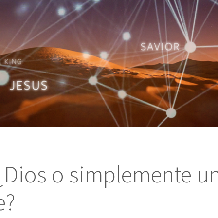
S
 ¿Dios o simplemente u
e?