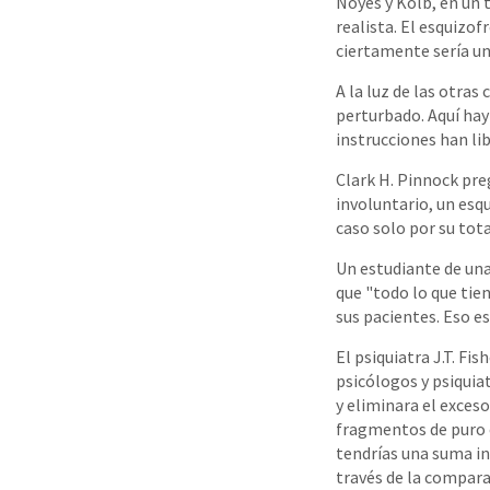
Noyes y Kolb, en un 
realista. El esquizo
ciertamente sería un 
A la luz de las otra
perturbado. Aquí hay
instrucciones han li
Clark H. Pinnock pr
involuntario, un esq
caso solo por su tot
Un estudiante de una
que "todo lo que tie
sus pacientes. Eso e
El psiquiatra J.T. Fi
psicólogos y psiquiat
y eliminara el exceso
fragmentos de puro c
tendrías una suma i
través de la compara