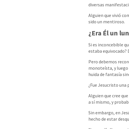
diversas manifestaci
Alguien que vivió c
sido un mentiroso.
¿Era Él un lu
Si es inconcebible q
estaba equivocado? D
Pero debemos record
monoteísta, y luego 
huida de fantasía si
¿Fue Jesucristo una 
Alguien que cree que
a sí mismo, y probab
Sin embargo, en Jesú
hecho de estar desqu