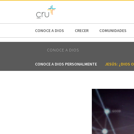
AFRICA
ASIA
EUROPE
LATI
CONOCE A DIOS
CRECER
COMUNIDADES
CONOCE A DIOS
CONOCE A DIOS PERSONALMENTE
JESÚS: ¿DIOS 