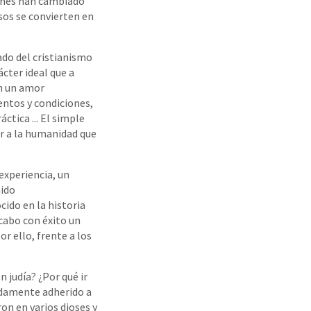
iones han cambiado
osos se convierten en
ado del cristianismo
cter ideal que a
on un amor
ntos y condiciones,
ctica ... El simple
ar a la humanidad que
 experiencia, un
nido
cido en la historia
cabo con éxito un
or ello, frente a los
n judía? ¿Por qué ir
ndamente adherido a
ron en varios dioses y