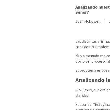
Analizando nuestr
Señor?
Josh McDowell
Las distintas afirma
consideran simpleme
Muy a menudo esa con
obvio del proceso in
El problema es que m
Analizando la
C. S. Lewis, que era
claridad.
Él escribe: "Estoy tr
dispuesto a aceptar 