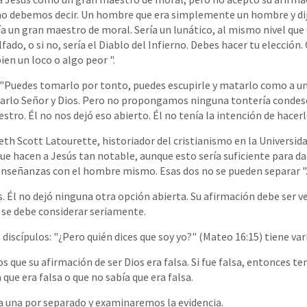
 no debemos decir. Un hombre que era simplemente un hombre y dij
ría un gran maestro de moral. Sería un lunático, al mismo nivel que
fado, o si no, sería el Diablo del Infierno. Debes hacer tu elección
 bien un loco o algo peor ".
 "Puedes tomarlo por tonto, puedes escupirle y matarlo como a u
amarlo Señor y Dios. Pero no propongamos ninguna tontería condes
stro. Él no nos dejó eso abierto. Él no tenía la intención de hacerlo
th Scott Latourette, historiador del cristianismo en la Universida
ue hacen a Jesús tan notable, aunque esto sería suficiente para dar
enseñanzas con el hombre mismo. Esas dos no se pueden separar "
. Él no dejó ninguna otra opción abierta. Su afirmación debe ser v
e se debe considerar seriamente.
discípulos: "¿Pero quién dices que soy yo?" (Mateo 16:15) tiene var
que su afirmación de ser Dios era falsa. Si fue falsa, entonces t
 que era falsa o que no sabía que era falsa.
 una por separado y examinaremos la evidencia.