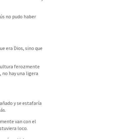
sús no pudo haber
ue era Dios, sino que
 cultura ferozmente
, no hay una ligera
añado y se estafaría
ás.
lmente van con el
tuviera loco.