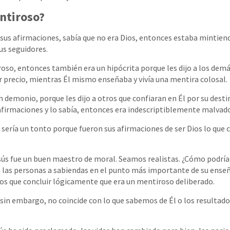
entiroso?
 sus afirmaciones, sabía que no era Dios, entonces estaba mintie
us seguidores.
roso, entonces también era un hipócrita porque les dijo a los dem
r precio, mientras Él mismo enseñaba y vivía una mentira colosal.
n demonio, porque les dijo a otros que confiaran en Él por su desti
afirmaciones y lo sabía, entonces era indescriptiblemente malvad
sería un tonto porque fueron sus afirmaciones de ser Dios lo que 
sús fue un buen maestro de moral. Seamos realistas. ¿Cómo podría
 las personas a sabiendas en el punto más importante de su enseñ
os que concluir lógicamente que era un mentiroso deliberado.
 sin embargo, no coincide con lo que sabemos de Él o los resultados