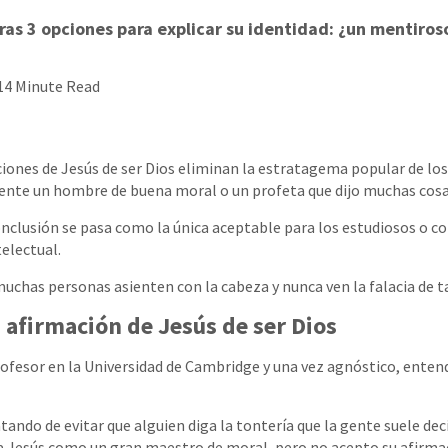
as 3 opciones para explicar su identidad: ¿un mentiroso
14 Minute Read
ciones de Jesús de ser Dios eliminan la estratagema popular de los
nte un hombre de buena moral o un profeta que dijo muchas cosa
clusión se pasa como la única aceptable para los estudiosos o c
telectual.
uchas personas asienten con la cabeza y nunca ven la falacia de 
 afirmación de Jesús de ser Dios
 profesor en la Universidad de Cambridge y una vez agnóstico, ente
atando de evitar que alguien diga la tontería que la gente suele deci
a Jesús como un gran maestro de moral, pero no acepto su afirmaci