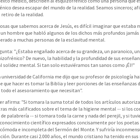
texto médico, describen al esquizofrénico como una persona que e
frénico desea escapar del mundo de la realidad. Seamos sinceros; af
retiro de la realidad.
s cosas que sabemos acerca de Jesús, es difícil imaginar que estab
 un hombre que habló algunos de los dichos más profundos jamás 
berado a muchas personas de la esclavitud mental.
egunta: "¿Estaba engañado acerca de su grandeza, un paranoico, u
uizofrénico? De nuevo, la habilidad y la profundidad de sus enseña
al solidez mental. Si tan solo estuviéramos tan sanos como ¡Él!"
 universidad de California me dijo que su profesor de psicología ha
ne que hacer es tomar la Biblia y leer porciones de las enseñanzas 
s todo el asesoramiento que necesitan".
sher afirma: "Si tomara la suma total de todos los artículos autoriz
ras más calificados sobre el tema de la higiene mental -- si los co
 de palabrería -- si tomara toda la carne y nada del perejil, y si tuv
onocimiento científico expresados ​​concisamente por los poetas 
ncómoda e incompleta del Sermón del Monte. Y sufriría inconmen
ción. Durante casi 2.000 años, el mundo cristiano ha tenido en su