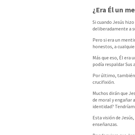
¿Era Él un m
Si cuando Jesús hizo
deliberadamente a s
Pero si era un menti
honestos, a cualquie
Más que eso, Él era u
podía respaldar Sus 
Por último, también 
crucifixión.
Muchos dirán que Je
de moral y engañar a
identidad? Tendríam
Esta visión de Jesús,
enseñanzas.