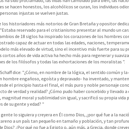
s ha sido proclamado, las vidas han cambiado para bien, las nac
es se hacen honestos, los alcohólicos se curan, los individuos odi
personas injustas se vuelven justas.
e los historiadores más notorios de Gran Bretaña y opositor dedic
 "Estaba reservado para el cristianismo presentar al mundo un cará
cambios de 18 siglos ha inspirado los corazones de los hombres c
ostrado capaz de actuar en todas las edades, naciones, temperame
delo más elevado de virtud, sino el incentivo más fuerte para su prá
es cortos años de vida activa ha hecho más para regenerar y suaviz
nes de los filósofos y todas las exhortaciones de los moralistas ".
 Schaff dice: "¿Cómo, en nombre de la lógica, el sentido común y la
 un hombre engañoso, egoísta y depravado- ha inventado, y mante
de el principio hasta el final, el más puro y noble personaje cono
ecto de verdad y realidad? ¿Cómo pudo haber concebido y llevado a 
 magnitud moral y sublimidad sin igual, y sacrificó su propia vida p
s de su gente y edad? "
a gente lo siguiera y creyera en Él como Dios, ¿por qué fue a la nació
areno a un país tan pequeño en tamaño y población, y tan profu
 de Dios? ¿Por qué no fue a Egipto o, aún más, a Grecia, donde creye