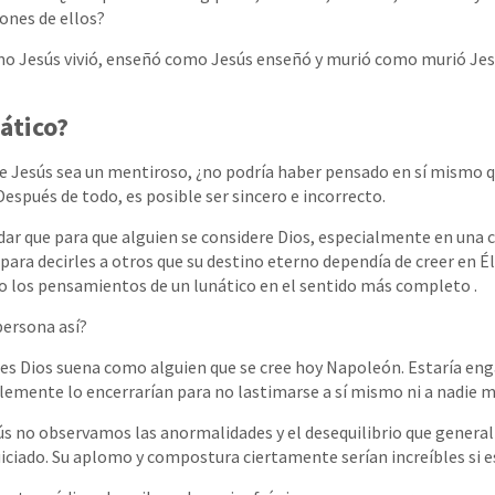
ones de ellos?
omo Jesús vivió, enseñó como Jesús enseñó y murió como murió Je
nático?
ue Jesús sea un mentiroso, ¿no podría haber pensado en sí mismo q
espués de todo, es posible ser sincero e incorrecto.
ar que para que alguien se considere Dios, especialmente en una
para decirles a otros que su destino eterno dependía de creer en Él
no los pensamientos de un lunático en el sentido más completo .
persona así?
 es Dios suena como alguien que se cree hoy Napoleón. Estaría eng
lemente lo encerrarían para no lastimarse a sí mismo ni a nadie m
s no observamos las anormalidades y el desequilibrio que genera
iciado. Su aplomo y compostura ciertamente serían increíbles si es