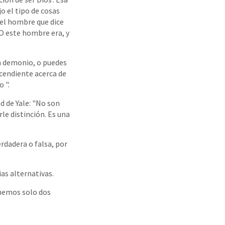
o el tipo de cosas
 el hombre que dice
. O este hombre era, y
n demonio, o puedes
cendiente acerca de
 ".
d de Yale: "No son
le distinción. Es una
.
erdadera o falsa, por
ias alternativas.
enemos solo dos