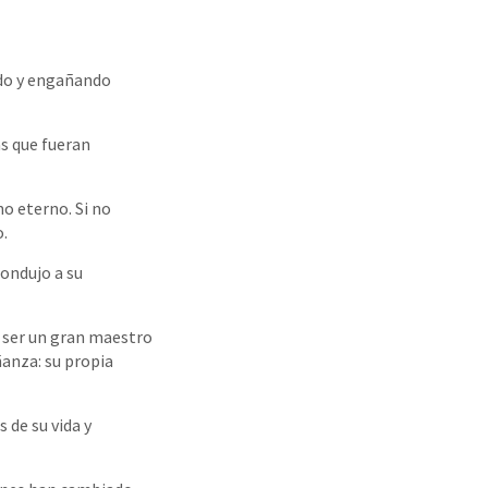
ndo y engañando
ás que fueran
no eterno. Si no
o.
condujo a su
 ser un gran maestro
anza: su propia
 de su vida y