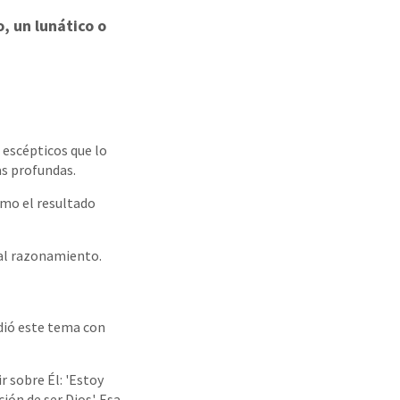
, un lunático o
 escépticos que lo
s profundas.
omo el resultado
tal razonamiento.
ndió este tema con
r sobre Él: 'Estoy
ón de ser Dios'. Esa