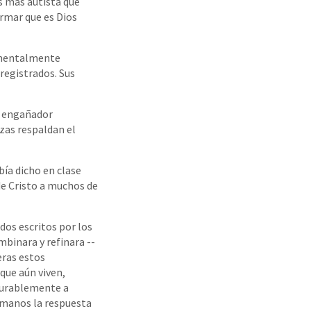
s más autista que
irmar que es Dios
a mentalmente
registrados. Sus
n engañador
nzas respaldan el
bía dicho en clase
de Cristo a muchos de
ados escritos por los
mbinara y refinara --
ieras estos
que aún viven,
surablemente a
s manos la respuesta