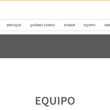
N AMERICA / CARIBBEAN
NORTH AMERICA
ENFOQUE
QUIÉNES SOMOS
DONAR
EQUIPO
HE
EQUIPO