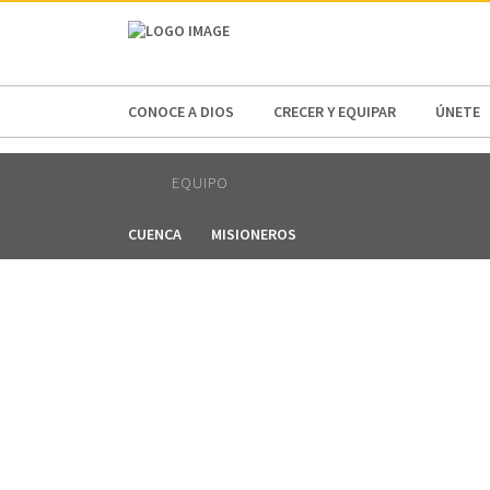
AFRICA
ASIA
EUROPE
LATI
CONOCE A DIOS
CRECER Y EQUIPAR
ÚNETE
EQUIPO
CUENCA
MISIONEROS