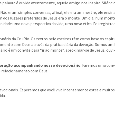
 palavra é ouvida atentamente, aquele amigo nos inspira. Silênci
ão eram simples conversas, afinal, ele era um mestre, ele ensinav
um dos lugares preferidos de Jesus era o monte. Um dia, num mont
nidade uma nova perspectiva da vida, uma nova ética. Foi regist
nário da Cru Rio. Os textos nele escritos têm como base os capítul
namento com Deus através da prática diária da devoção. Somos um 
ário é um convite para “ir ao monte”, aproximar-se de Jesus, ouv
e oração acompanhando nosso devocionário
. Faremos uma conv
o relacionamento com Deus.
devocionais. Esperamos que você viva intensamente estes e muitos
ida.