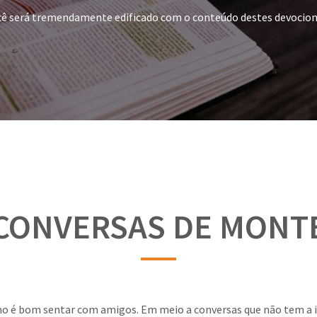
ê será tremendamente edificado com o conteúdo destes devocion
CONVERSAS DE MONT
omo é bom sentar com amigos. Em meio a conversas que não tem a 