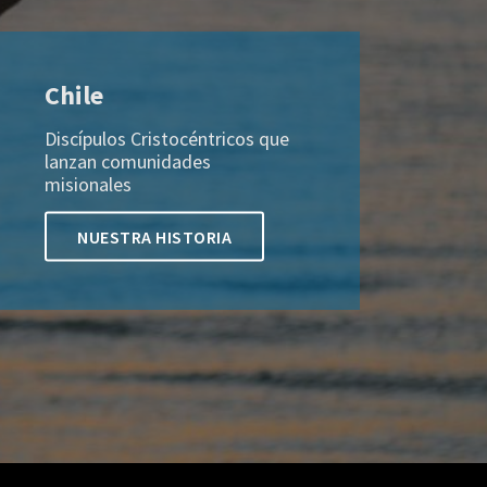
Chile
Discípulos Cristocéntricos que
lanzan comunidades
misionales
NUESTRA HISTORIA