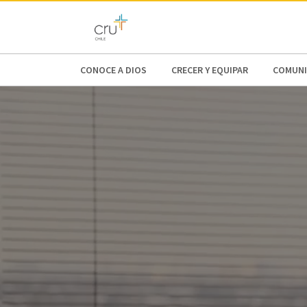
AFRICA
ASIA
EUROPE
LATI
CONOCE A DIOS
CRECER Y EQUIPAR
COMUNI