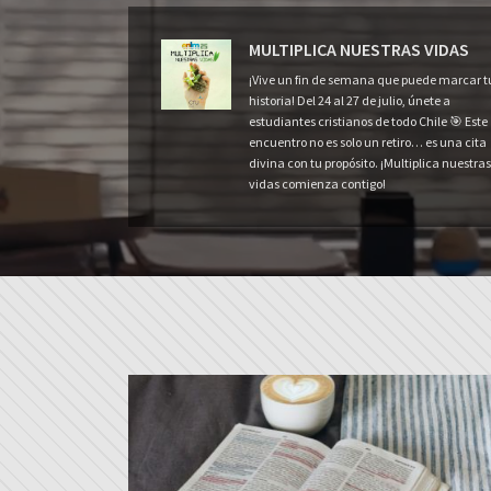
MULTIPLICA NUESTRAS VIDAS
¡Vive un fin de semana que puede marcar t
historia! Del 24 al 27 de julio, únete a
estudiantes cristianos de todo Chile 🎯 Este
encuentro no es solo un retiro… es una cita
divina con tu propósito. ¡Multiplica nuestras
vidas comienza contigo!