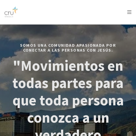
AFRICA
ASIA
EUROPE
LATIN
AMERICA / CARIBBEAN
NORTH AMERICA
OCEANIA
SOMOS UNA COMUNIDAD APASIONADA POR
CONECTAR A LAS PERSONAS CON JESÚS.
"Movimientos en
todas partes para
que toda persona
conozca a un
verdadero